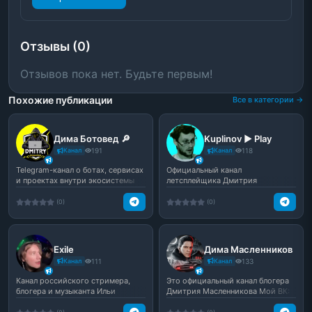
Отзывы (0)
Отзывов пока нет. Будьте первым!
Похожие публикации
Все в категории →
Дима Ботовед 🔎
Kuplinov ► Play
Канал
191
Канал
118
Telegram-канал о ботах, сервисах
Официальный канал
и проектах внутри экосистемы
летсплейщика Дмитрия
Telegram. Автор...
Куплинова
(0)
(0)
Exile
Дима Масленников
Канал
111
Канал
133
Канал российского стримера,
Это официальный канал блогера
блогера и музыканта Ильи
Дмитрия Масленникова Мой ВК:
Яцкевича (Exile)
vk.com/dima_maslen