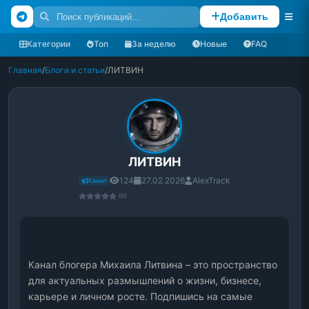
Добавить
Категории
Топ
За неделю
Новые
FAQ
Главная
/
Блоги и статьи
/
ЛИТВИН
ЛИТВИН
124
27.02.2026
AlexTrack
Канал
(0)
Канал блогера Михаила Литвина – это пространство 
для актуальных размышлений о жизни, бизнесе, 
карьере и личном росте. Подпишись на самые 