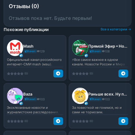
Отзывы (0)
Отзывов пока нет. Будьте первым!
Похожие публикации
Все в категории →
Mash
Прямой Эфир • Новости
Канал
129
Канал
108
Официальный канал российского
⚡️Все самое важное в одном
интернет-СМИ mash (мэш).
канале. Новости России и Мира
Новости России и не то...
(0)
(0)
Baza
Раньше всех. Ну почти.
Канал
103
Канал
103
Эксклюзивные новости и
За повесткой не гонимся, но и
журналистские расследования.
сами не тормозим.
(0)
(0)