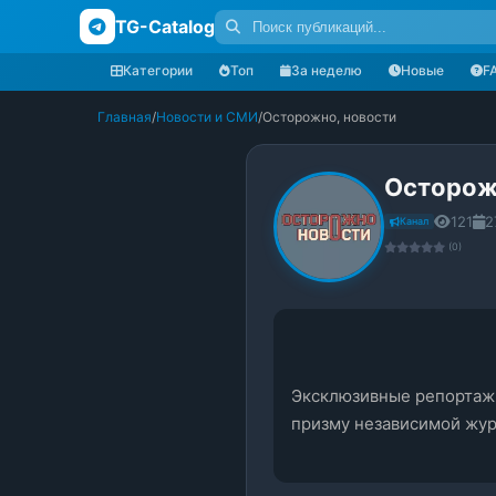
TG-Catalog
Категории
Топ
За неделю
Новые
F
Главная
/
Новости и СМИ
/
Осторожно, новости
Осторож
121
2
Канал
(0)
Эксклюзивные репортажи 
призму независимой жур