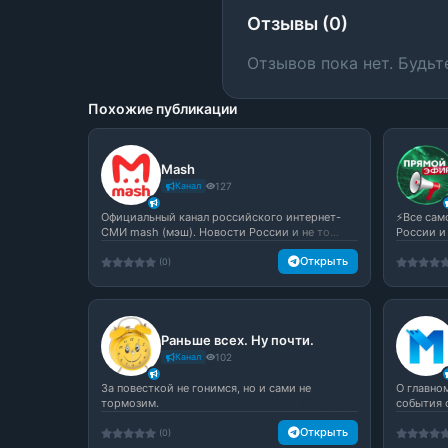
Отзывы (0)
Отзывов пока нет. Будьт
Похожие публикации
Mash
Канал
127
Официальный канал российского интернет-
⚡️Все са
СМИ mash (мэш). Новости России и не то...
России и
Открыть
(0)
Раньше всех. Ну почти.
Канал
102
За повесткой не гонимся, но и сами не
О главно
тормозим.
события 
Открыть
(0)