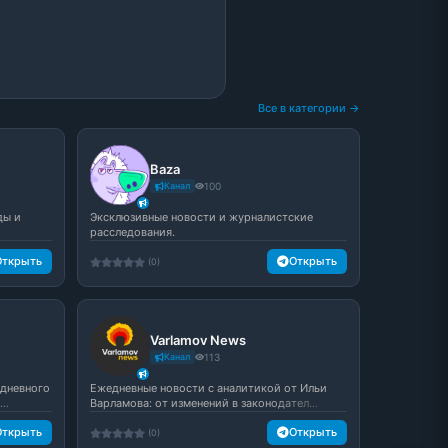
Все в категории →
Baza
Канал
100
ды и
Эксклюзивные новости и журналистские
расследования.
Открыть
Открыть
(0)
Varlamov News
Канал
113
едневного
Ежедневные новости с аналитикой от Ильи
..
Варламова: от изменений в законодател...
Открыть
Открыть
(0)