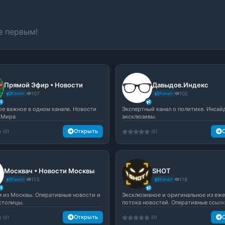
е первым!
Прямой Эфир • Новости
Давыдов.Индекс
Канал
107
Канал
102
мое важное в одном канале. Новости
Экспертный канал о политике. Инсай
 Мира
эксклюзивы.
Открыть
(0)
(0)
Москвач • Новости Москвы
SHOT
Канал
113
Канал
118
м из Москвы. Оперативные новости и
Эксклюзивное и оригинальное из еж
столицы.
потока новостей. Оперативные ссылк.
Открыть
(0)
(0)