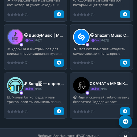
🔎 Универсальный музыкальный
🔍 Удобный музыкальный бот,
бот, который умеет находить и
который ищет треки по
скачивать треки по ...
названию, исполнителю или от...
(0)
(0)
🎧 BuddyMusic | Музыка — музыкальный бот в Telegram
🎧 Shazam Music Charts — тренды и чарты музыки в Telegram
Бот
171
Бот
178
🔎 Удобный и быстрый бот для
🔥 Этот бот помогает находить
поиска и прослушивания музыки
самые свежие и популярные
прямо в Telegram — ...
треки по мировым музык...
(0)
(0)
🎵 Song🆔 — определитель музыки в Telegram
СКАЧАТЬ МУЗЫКУ | MUSIC DOWNLOAD
Бот
187
Бот
101
🕵️‍♂️ Умный бот-определитель
🎧 Ищи и скачивай любую музыку
треков: если ты слышишь песню,
бесплатно! Поддерживает
но не знаешь назв...
официальные треки, реми...
(0)
(0)
Добавить
Блог
Контакты
FAQ
Политика