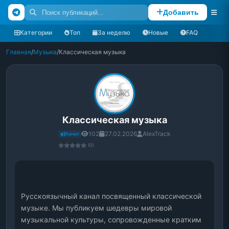
Добавить
Категории
Топ
За неделю
Новые
FAQ
Главная
/
Музыка
/
Классическая музыка
Классическая музыка
102
27.02.2026
AlexTrack
Канал
(0)
Русскоязычный канал посвященный классической 
музыке. Мы публикуем шедевры мировой 
музыкальной культуры, сопровожденные кратким 