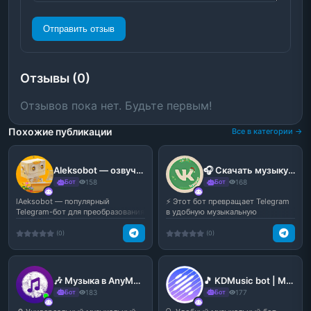
Отправить отзыв
Отзывы (0)
Отзывов пока нет. Будьте первым!
Похожие публикации
Все в категории →
Aleksobot — озвучка текста и мемная голосовая генерация | Бот Алёша
🎧 Скачать музыку | Youtube Music — музыкальный бот в Telegram
Бот
158
Бот
168
lAeksobot — популярный
⚡️ Этот бот превращает Telegram
Telegram-бот для преобразования
в удобную музыкальную
текста в голос с подде...
площадку: умеет быстро ...
(0)
(0)
🎶 Музыка в AnyMelody — умный музыкальный бот в Telegram
🎵 KDMusic bot | Music Search — поиск и скачивание музыки в Telegram
Бот
183
Бот
177