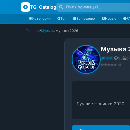
TG-Catalog
Категории
Топ
За неделю
Новые
F
Главная
/
Музыка
/
Музыка 2026
Музыка 
98
27
Канал
(0)
Лучшие Новинки 2020