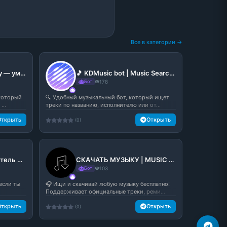
Все в категории →
🎶 Музыка в AnyMelody — умный музыкальный бот в Telegram
🎵 KDMusic bot | Music Search — поиск и скачивание музыки в Telegram
Бот
178
 который
🔍 Удобный музыкальный бот, который ищет
...
треки по названию, исполнителю или от...
Открыть
Открыть
(0)
🎵 Song🆔 — определитель музыки в Telegram
СКАЧАТЬ МУЗЫКУ | MUSIC DOWNLOAD
Бот
103
 если ты
🎧 Ищи и скачивай любую музыку бесплатно!
Поддерживает официальные треки, реми...
Открыть
Открыть
(0)