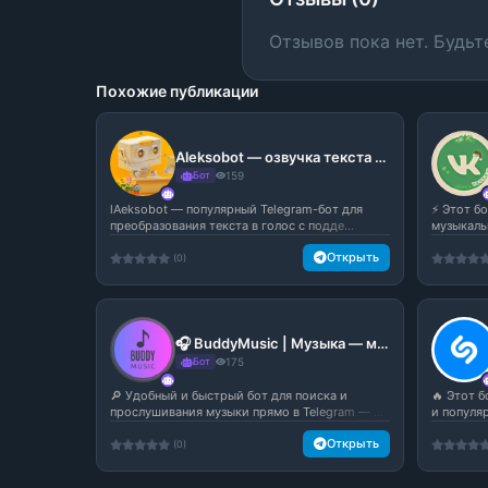
Отзывов пока нет. Будьт
Похожие публикации
Aleksobot — озвучка текста и мемная голосовая генерация | Бот Алёша
Бот
159
lAeksobot — популярный Telegram-бот для
⚡️ Этот 
преобразования текста в голос с подде...
музыкаль
Открыть
(0)
🎧 BuddyMusic | Музыка — музыкальный бот в Telegram
Бот
175
🔎 Удобный и быстрый бот для поиска и
🔥 Этот 
прослушивания музыки прямо в Telegram — ...
и популя
Открыть
(0)