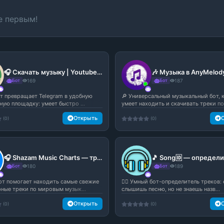
е первым!
🎧 Скачать музыку | Youtube Music — музыкальный бот в Telegram
Бот
169
Бот
187
бот превращает Telegram в удобную
🔎 Универсальный музыкальный бот,
ную площадку: умеет быстро ...
умеет находить и скачивать треки по 
Открыть
(0)
(0)
🎧 Shazam Music Charts — тренды и чарты музыки в Telegram
Бот
180
Бот
189
бот помогает находить самые свежие
🕵️‍♂️ Умный бот-определитель треков:
рные треки по мировым музык...
слышишь песню, но не знаешь назв...
Открыть
(0)
(0)