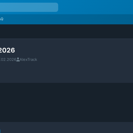
AQ
2026
.02.2026
AlexTrack