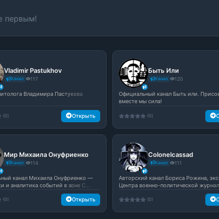
е первым!
Vladimir Pastukhov
Быть Или
Канал
117
Канал
120
литолога Владимира Пастухова
Официальный канал Быть или. Присо
вместе мы сила!
Открыть
(0)
(0)
Мир Михаила Онуфриенко
Colonelcassad
Канал
114
Канал
111
ный канал Михаила Онуфриенко —
Авторский канал Бориса Рожина, экс
 и аналитика событий в зоне С...
Центра военно-политической журнали
Открыть
(0)
(0)