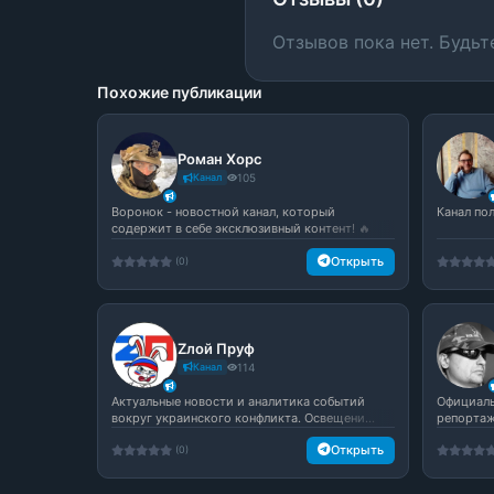
Отзывов пока нет. Будьт
Похожие публикации
Роман Хорс
Канал
105
Воронок - новостной канал, который
Канал по
содержит в себе эксклюзивный контент! 🔥
Све...
Открыть
(0)
Zлой Пруф️
Канал
114
Актуальные новости и аналитика событий
Официаль
вокруг украинского конфликта. Освещени...
репортажи
Открыть
(0)