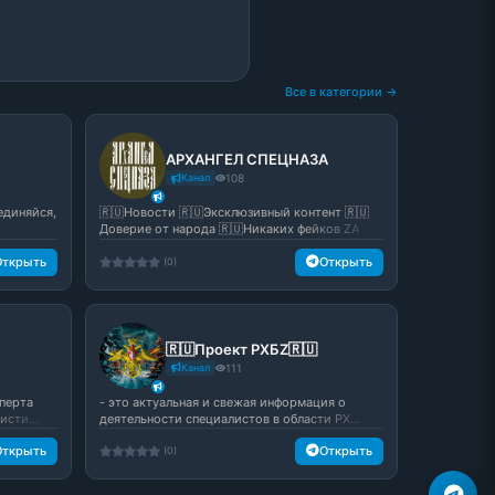
Все в категории →
АРХАНГЕЛ СПЕЦНАЗА
Канал
108
единяйся,
🇷🇺Новости 🇷🇺Эксклюзивный контент 🇷🇺
Доверие от народа 🇷🇺Никаких фейков ZA
Побе...
Открыть
Открыть
(0)
🇷🇺Проект РХБZ🇷🇺
Канал
111
перта
- это актуальная и свежая информация о
сти...
деятельности специалистов в области РХ...
Открыть
Открыть
(0)