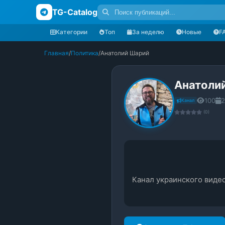
TG-Catalog
Категории
Топ
За неделю
Новые
F
Главная
/
Политика
/
Анатолий Шарий
Анатоли
100
2
Канал
(0)
Канал украинского виде