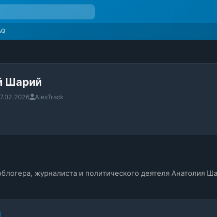
AQ
й Шарий
7.02.2026
AlexTrack
облогера, журналиста и политического деятеля Анатолия Ш