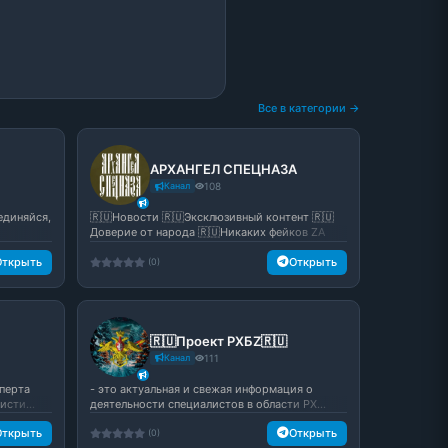
Все в категории →
АРХАНГЕЛ СПЕЦНАЗА
Канал
108
единяйся,
🇷🇺Новости 🇷🇺Эксклюзивный контент 🇷🇺
Доверие от народа 🇷🇺Никаких фейков ZA
Побе...
Открыть
Открыть
(0)
🇷🇺Проект РХБZ🇷🇺
Канал
111
перта
- это актуальная и свежая информация о
сти...
деятельности специалистов в области РХ...
Открыть
Открыть
(0)