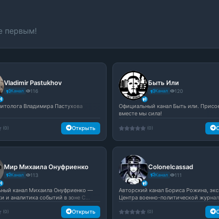
е первым!
Vladimir Pastukhov
Быть Или
Канал
116
Канал
120
литолога Владимира Пастухова
Официальный канал Быть или. Присо
вместе мы сила!
Открыть
(0)
(0)
Мир Михаила Онуфриенко
Colonelcassad
Канал
113
Канал
111
ный канал Михаила Онуфриенко —
Авторский канал Бориса Рожина, экс
 и аналитика событий в зоне С...
Центра военно-политической журнали
Открыть
(0)
(0)