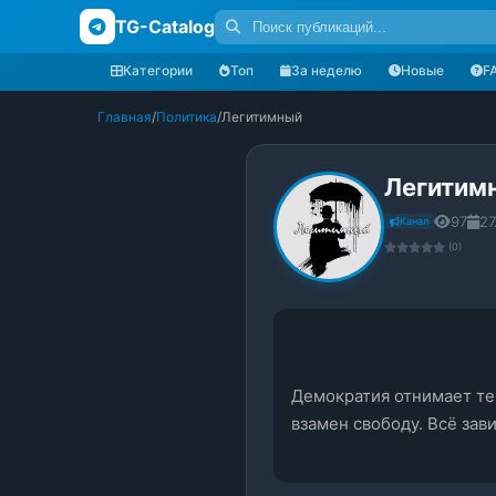
TG-Catalog
Категории
Топ
За неделю
Новые
F
Главная
/
Политика
/
Легитимный
Легитим
97
27
Канал
(0)
Демократия отнимает те 
взамен свободу. Всё зав