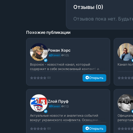
Отзывы (0)
Отзывов пока нет. Будьт
Похожие публикации
Роман Хорс
Канал
105
Воронок - новостной канал, который
Канал по
содержит в себе эксклюзивный контент! 🔥
Све...
Открыть
(0)
Zлой Пруф️
Канал
113
Актуальные новости и аналитика событий
Официаль
вокруг украинского конфликта. Освещени...
репортажи
Открыть
(0)