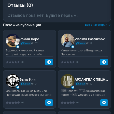
Отзывы (0)
Отзывов пока нет. Будьте первым!
Похожие публикации
Все в категории →
Роман Хорс
Vladimir Pastukhov
Канал
107
Канал
119
Воронок - новостной канал,
Канал политолога Владимира
который содержит в себе
Пастухова
эксклюзивный контент! 🔥Све...
(0)
(0)
Быть Или
АРХАНГЕЛ СПЕЦНАЗА
Канал
121
Канал
110
Официальный канал Быть или.
🇷🇺Новости 🇷🇺Эксклюзивный
Присоединяйся, вместе мы сила!
контент 🇷🇺Доверие от народа
🇷🇺Никаких фейков ZA Побе...
(0)
(0)