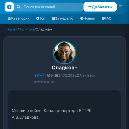
Добавить
Категории
Топ
За неделю
Новые
FAQ
Главная
/
Политика
/
Сладков+
Сладков+
94
27.02.2026
AlexTrack
Канал
(0)
Мысли о войне. Канал репортера ВГТРК 
А.В.Сладкова.