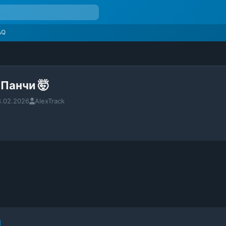
AQ
Панчи 🤯
8.02.2026
AlexTrack