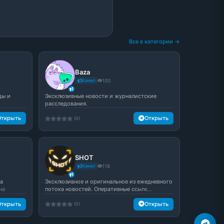
Все в категории →
Baza
Канал
100
ды и
Эксклюзивные новости и журналистские
расследования.
Открыть
Открыть
(0)
SHOT
Канал
118
а
Эксклюзивное и оригинальное из ежедневного
на
потока новостей. Оперативные ссылк...
Открыть
Открыть
(0)