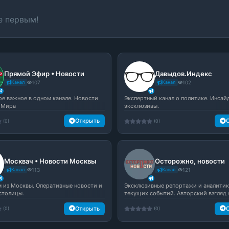
е первым!
Прямой Эфир • Новости
Давыдов.Индекс
Канал
107
Канал
102
мое важное в одном канале. Новости
Экспертный канал о политике. Инсай
 Мира
эксклюзивы.
Открыть
(0)
(0)
Москвач • Новости Москвы
Осторожно, новости
Канал
113
Канал
121
м из Москвы. Оперативные новости и
Эксклюзивные репортажи и аналитик
столицы.
текущих событий. Авторский взгляд 
полит...
Открыть
(0)
(0)