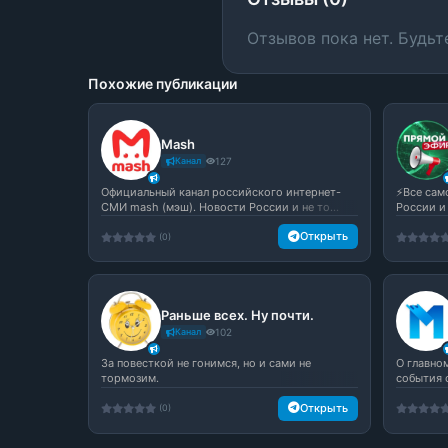
Отзывов пока нет. Будьт
Похожие публикации
Mash
Канал
127
Официальный канал российского интернет-
⚡️Все са
СМИ mash (мэш). Новости России и не то...
России и
Открыть
(0)
Раньше всех. Ну почти.
Канал
102
За повесткой не гонимся, но и сами не
О главно
тормозим.
события 
Открыть
(0)