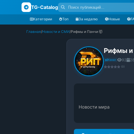
TG-Catalog
Категории
Топ
За неделю
Новые
F
Главная
/
Новости и СМИ
/
Рифмы и Панчи 🤯
Рифмы и 
92
2
Канал
(0)
Новости мира