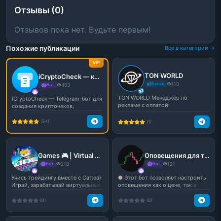
Отзывы (0)
Отзывов пока нет. Будьте первым!
Похожие публикации
Все в категории →
VIP
TON WORLD
iCryptoCheck — крипточеки, розыгрыши и переводы в Telegram
Канал
110
Бот
453
TON WORLD Менеджер по
iCryptoCheck — Telegram-бот для
рекламе с оплатой:
создания крипточеков,
розыгрышей и переводов ...
(34)
(1)
Games 🎮 | Virtual Trading
Оповещения для трейдинга
Бот
218
Бот
121
Учись трейдингу вместе с Cattea)
● Этот бот позволяет настроить
Играй, зарабатывай виртуальный
оповещения как о цене, так и
кэш и учись т...
объёмах торгов по...
(0)
(0)