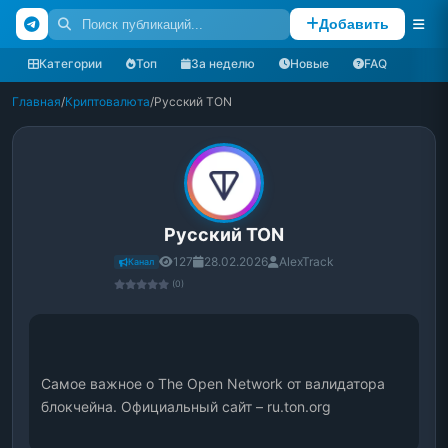
Добавить
Категории
Топ
За неделю
Новые
FAQ
Главная
/
Криптовалюта
/
Русский TON
Русский TON
127
28.02.2026
AlexTrack
Канал
(0)
Самое важное о The Open Network от валидатора 
блокчейна. Официальный сайт – ru.ton.org