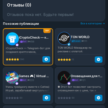
Отзывы (0)
Отзывов пока нет. Будьте первым!
Похожие публикации
Все в категории →
VIP
TON WORLD
iCryptoCheck — крипточеки, розыгрыши и переводы в Telegram
Канал
111
Бот
456
TON WORLD Менеджер по
iCryptoCheck — Telegram-бот для
рекламе с оплатой:
создания крипточеков,
розыгрышей и переводов ...
(34)
(1)
Games 🎮 | Virtual Trading
Оповещения для трейдинга
Бот
220
Бот
121
Учись трейдингу вместе с Cattea)
● Этот бот позволяет настроить
Играй, зарабатывай виртуальный
оповещения как о цене, так и
кэш и учись т...
объёмах торгов по...
(0)
(0)