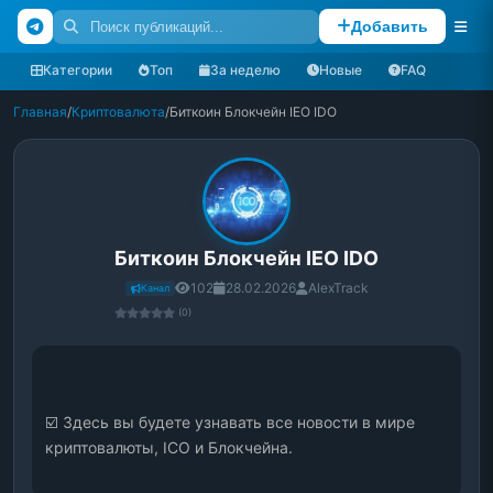
Добавить
Категории
Топ
За неделю
Новые
FAQ
Главная
/
Криптовалюта
/
Биткоин Блокчейн IEO IDO
Биткоин Блокчейн IEO IDO
102
28.02.2026
AlexTrack
Канал
(0)
☑️ Здесь вы будете узнавать все новости в мире 
криптовалюты, ІСО и Блокчейна.