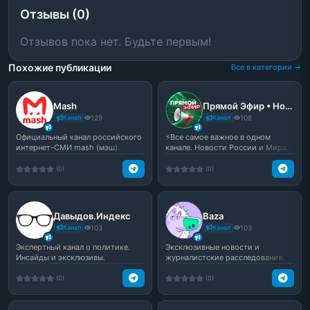
Отзывы (0)
Отзывов пока нет. Будьте первым!
Похожие публикации
Все в категории →
Mash
Прямой Эфир • Новости
Канал
129
Канал
108
Официальный канал российского
⚡️Все самое важное в одном
интернет-СМИ mash (мэш).
канале. Новости России и Мира
Новости России и не то...
(0)
(0)
Давыдов.Индекс
Baza
Канал
103
Канал
103
Экспертный канал о политике.
Эксклюзивные новости и
Инсайды и эксклюзивы.
журналистские расследования.
(0)
(0)