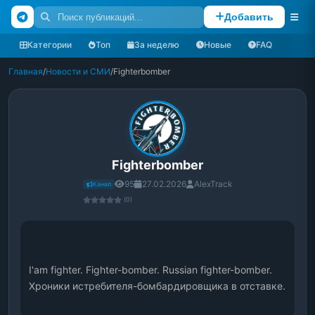
Добавить
Категории
Топ
За неделю
Новые
FAQ
Главная
/
Новости и СМИ
/
Fighterbomber
Fighterbomber
95
27.02.2026
AlexTrack
Канал
(0)
I'am fighter. Fighter-bomber. Russian fighter-bomber. 
Хроники истребителя-бомбардировщика в отставке.