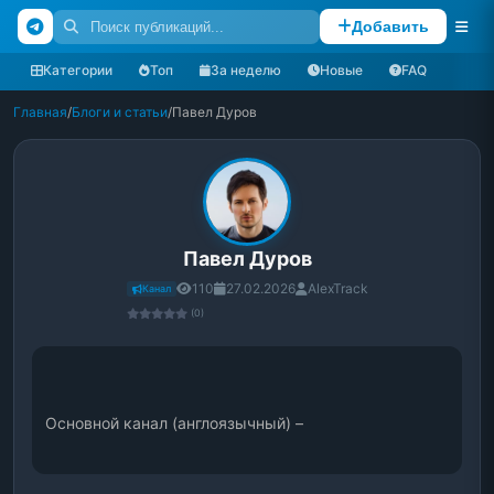
Добавить
Категории
Топ
За неделю
Новые
FAQ
Главная
/
Блоги и статьи
/
Павел Дуров
Павел Дуров
110
27.02.2026
AlexTrack
Канал
(0)
Основной канал (англоязычный) –