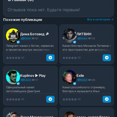
Отзывов пока нет. Будьте первым!
Похожие публикации
Все в категории →
Дима Ботовед 🔎
ЛИТВИН
Канал
191
Канал
119
Telegram-канал о ботах, сервисах
Канал блогера Михаила Литвина –
и проектах внутри экосистемы
это пространство для актуальных
Telegram. Автор...
размышлений о...
(0)
(0)
Kuplinov ► Play
Exile
Канал
117
Канал
109
Официальный канал
Канал российского стримера,
летсплейщика Дмитрия
блогера и музыканта Ильи
Куплинова
Яцкевича (Exile)
(0)
(0)
Дима Масленников
здесь живет броен