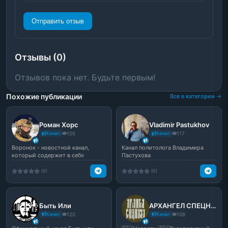
Отправить отзыв
Отзывы (0)
Отзывов пока нет. Будьте первым!
Похожие публикации
Все в категории →
Роман Хорс
Vladimir Pastukhov
Канал
105
Канал
117
Воронок - новостной канал,
Канал политолога Владимира
который содержит в себе
Пастухова
эксклюзивный контент! 🔥Све...
(0)
(0)
Быть Или
АРХАНГЕЛ СПЕЦНАЗА
Канал
120
Канал
108