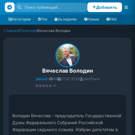
Добавить
Категории
Топ
За неделю
Новые
FAQ
Главная
/
Политика
/
Вячеслав Володин
Вячеслав Володин
94
27.02.2026
AlexTrack
Канал
(0)
Володин Вячеслав - председатель Государственной 
Думы Федерального Собрания Российской 
Федерации седьмого созыва. Избран депутатом в 