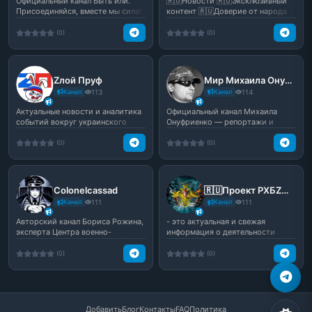
Официальный канал Быть или.
🇷🇺Новости 🇷🇺Эксклюзивный
Присоединяйся, вместе мы сила!
контент 🇷🇺Доверие от народа
🇷🇺Никаких фейков ZA Побе...
(0)
(0)
Zлой Пруф️
Мир Михаила Онуфриенко
Канал
113
Канал
114
Актуальные новости и аналитика
Официальный канал Михаила
событий вокруг украинского
Онуфриенко — репортажи и
конфликта. Освещени...
аналитика событий в зоне С...
(0)
(0)
Colonelcassad
🇷🇺Проект РХБZ🇷🇺
Канал
111
Канал
111
Авторский канал Бориса Рожина,
- это актуальная и свежая
эксперта Центра военно-
информация о деятельности
политической журналисти...
специалистов в области РХ...
(0)
(0)
Добавить
Блог
Контакты
FAQ
Политика