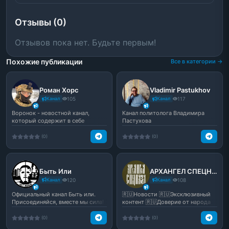
Отзывы (0)
Отзывов пока нет. Будьте первым!
Похожие публикации
Все в категории →
Роман Хорс
Vladimir Pastukhov
Канал
105
Канал
117
Воронок - новостной канал,
Канал политолога Владимира
который содержит в себе
Пастухова
эксклюзивный контент! 🔥Све...
(0)
(0)
Быть Или
АРХАНГЕЛ СПЕЦНАЗА
Канал
120
Канал
108
Официальный канал Быть или.
🇷🇺Новости 🇷🇺Эксклюзивный
Присоединяйся, вместе мы сила!
контент 🇷🇺Доверие от народа
🇷🇺Никаких фейков ZA Побе...
(0)
(0)