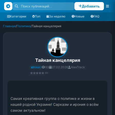
Добавить
Категории
Топ
За неделю
Новые
FAQ
Главная
/
Политика
/
Тайная канцелярия
Тайная канцелярия
93
27.02.2026
AlexTrack
Канал
(0)
Самая креативная группа о политике и жизни в 
нашей родной Украине! Сарказм и ирония о всём 
самом актуальном!