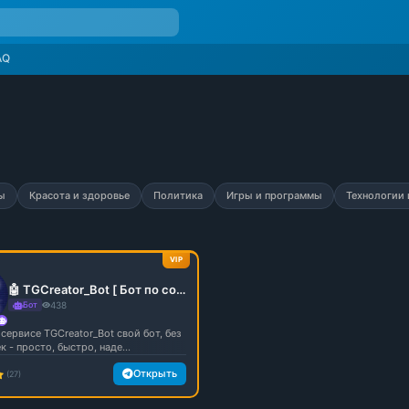
AQ
ы
Красота и здоровье
Политика
Игры и программы
Технологии 
VIP
🤖 TGCreator_Bot [ Бот по созданию ботов]
Бот
438
сервисе TGCreator_Bot свой бот, без
 - просто, быстро, наде...
Открыть
(27)