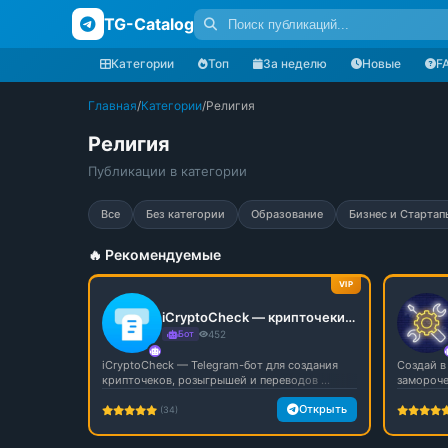
TG-Catalog
Категории
Топ
За неделю
Новые
F
Главная
/
Категории
/
Религия
Религия
Публикации в категории
Все
Без категории
Образование
Бизнес и Стартап
🔥 Рекомендуемые
VIP
iCryptoCheck — крипточеки, розыгрыши и переводы в Telegram
Бот
452
iCryptoCheck — Telegram-бот для создания
Создай в 
крипточеков, розыгрышей и переводов ...
заморочек
Открыть
(34)